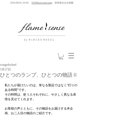
2026/08/01 20:00-
#500HurricaneLamp
常時受注注文再開
by W I N G E D W H E E L
wingedwheel
5月27日
ひとつのランプ、ひとつの物語Ⅱ
私たちが届けたいのは、単なる製品ではなく“灯りの
ある時間”です。
その時間は、使う人それぞれに、やさしく異なる表
情を見せてくれます。
お客様の声とともに、その物語をお届けする本企
画、お二人目の物語のご紹介です。