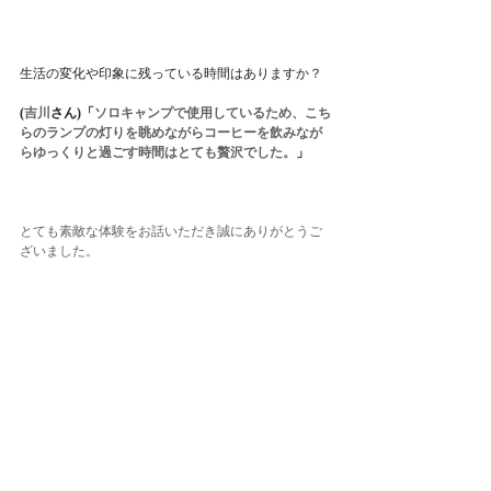
生活の変化や印象に残っている時間はありますか？
(
吉川
さん
)「
ソロキャンプで使用しているため、こち
らのランプの灯りを眺めながらコーヒーを飲みなが
らゆっくりと過ごす時間はとても贅沢でした。
」
とても素敵な体験をお話いただき誠にありがとうご
ざいました。
最新記事
すべて表示