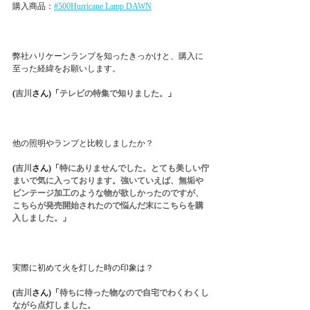
購入商品：
#500Hurricane Lamp DAWN
弊社ハリケーンランプを知ったきっかけと、購入に
至った経緯をお願いします。
(
吉川
さん
)「
テレビの特集で知りました。
」
他の照明やランプと比較しましたか？
(
吉川
さん
)「
特にありませんでした。とても美しい佇
まいで気に入っております。強いていえば、無垢や
ビンテージ加工のような物が欲しかったのですが、
こちらが発売開始されたので悩んだ末にこちらを購
入しました。
」
実際に️初めて火を灯した時の印象は？
(
吉川
さん
)「
待ちに待った物なので自宅でわくわくし
ながら点灯しました。