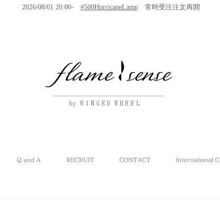
2026/08/01 20:00-
#500HurricaneLamp
常時受注注文再開
by W I N G E D W H E E L
Q and A
RECRUIT
CONTACT
International 