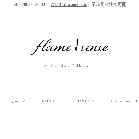
2026/08/01 20:00-
#500HurricaneLamp
常時受注注文再開
by W I N G E D W H E E L
Q and A
RECRUIT
CONTACT
International 