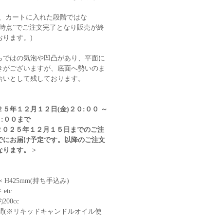
様、カートに入れた段階ではな
時点”でご注文完了となり販売が終
ります。)
らではの気泡や凹凸があり、平面に
きがございますが、底面へ勢いのま
合いとして残しております。
５年１２月１２日(金)２０:００ ～
０:００まで
２０２５年１２月１５日までのご注
でにお届け予定です。以降のご注文
ります。 >
 × H425mm(持ち手込み)
etc
00cc
時間(※リキッドキャンドルオイル使