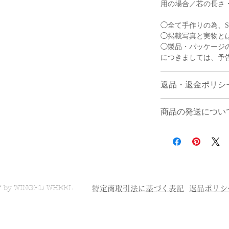
用の場合／芯の長さ
◯全て手作りの為、S
◯掲載写真と実物と
◯製品・パッケージ
につきましては、予
返品・返金ポリシ
商品の発送につい
お客様のご都合に
受け付けておりま
＜配送業社＞ ゆうパ
ご注文と異なる商
＜送料＞
商品が届いた場合
東北/関東/信越/九州
(返品・交換をご
円
き、ご事情をお聞
北海道・沖縄 ２０
7 by WINGED WHEEL
特定商取引法に基づく表記
返品ポリシ
対応させて頂く方
(替芯の販売のみの場
返品される場合は
お届け後
７日以内