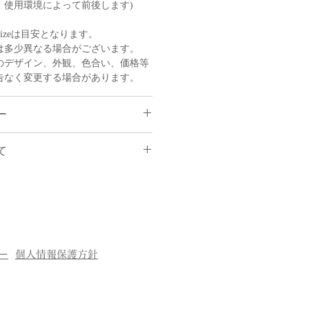
・使用環境によって前後します)
izeは目安となります。
は多少異なる場合がございます。
のデザイン、外観、色合い、価格等
告なく変更する場合があります。
ー
て
よるご注文のキャンセル・返品は
せん。
ック(着日時指定可能)
品が届いた場合・不良商品・破損
のみ商品を交換させて頂きます。
/北陸/東海/近畿/中国/四国 １１００
希望の場合はメールにてご連絡を頂
かせ下さい。弊社より折り返し、
００円
ー
個人情報保護方針
法につきましてご連絡致します。)
合は郵便配送も可能です。)
商品未使用のものに限り、商品の
にご連絡下さい。