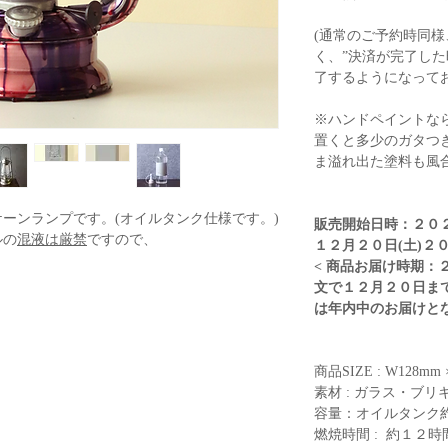
(通常のご予約時同
く、”決済が完了した
了するようになってお
※ハンドペイントな
置くと多少のガタつ
ま溢れ出た塗料も風
ーンランプです。(オイルタンク仕様です。)
販売開始日時：２０２
ルの
混液は厳禁
ですので、
１２月２０日(土)２
。
< 商品お届け時期：
細が見やすい様、MUKU色を掲載しておりま
文で１２月２０日ま
は年内中のお届けとな
がハンドペインティングとなり一点もので
商品SIZE : W128mm
素材 : ガラス・ブリキ 
容量：オイルタンク約2
燃焼時間 : 約１２