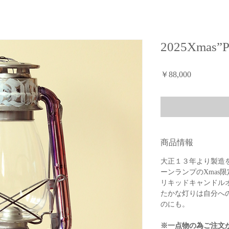
2025Xmas”Pu
価
￥88,000
格
商品情報
大正１３年より製造を続
ーンランプのXmas
リキッドキャンドルオ
たかな灯りは自分へ
のにも。
※一点物の為ご注文