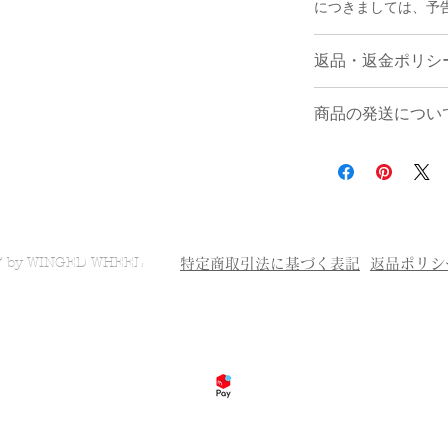
につきましては、予
返品・返金ポリシ
商品の発送につい
お客様のご都合に
受け付けておりま
＜配送業社＞ ゆうパ
ご注文と異なる商
＜送料＞
商品が届いた場合
東北/関東/信越/九州
(返品・交換をご
円
き、ご事情をお聞
北海道・沖縄 ２０
7 by WINGED WHEEL
特定商取引法に基づく表記
返品ポリシ
対応させて頂く方
(替芯の販売のみの場
返品される場合は
お届け後
７日以内
※職人が一つ一つ
にひずみや気泡な
す。
この理由での
下さい。