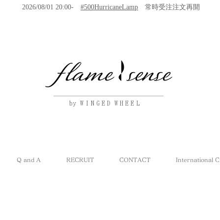
2026/08/01 20:00-
#500HurricaneLamp
常時受注注文再開
by W I N G E D W H E E L
Q and A
RECRUIT
CONTACT
International 