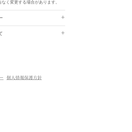
告なく変更する場合があります。
ー
て
よるご注文のキャンセル・返品は
せん。
ック(着日時指定可能)
品が届いた場合・不良商品・破損
のみ商品を交換させて頂きます。
/北陸/東海/近畿/中国/四国 １１００
希望の場合はメールにてご連絡を頂
かせ下さい。弊社より折り返し、
００円
ー
個人情報保護方針
法につきましてご連絡致します。)
合は郵便配送も可能です。)
商品未使用のものに限り、商品の
にご連絡下さい。
手作りしている為、油壷やガラス
どが入ってしまう場合がありま
返品は承っておりません。
ご了承