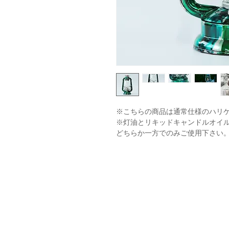
※こちらの商品は通常仕様のハリケ
※灯油とリキッドキャンドルオイ
どちらか一方でのみご使用下さい
※4枚目はイメージ写真です。(カラーは"s
※7・8枚目の写真は刻印や本体詳
す。