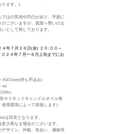
ります。)
らではの気泡や凹凸があり、平面に
きがございますが、底面へ勢いのま
合いとして残しております。
４年７月２６日(金) ２０:００～
２０２４年７月〜８月上旬までにお
 × H425mm(持ち手込み)
etc
00cc
時間(※リキッドキャンドルオイル使
・使用環境によって前後します)
izeは目安となります。
は多少異なる場合がございます。
のデザイン、外観、色合い、価格等