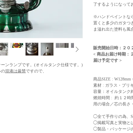
了するようになってお
※ハンドペイントな
置くと多少のガタつ
ま溢れ出た塗料も風
販売開始日時：２０２
< 商品お届け時期：
届け予定です >
ーンランプです。(オイルタンク仕様です。)
ルの
混液は厳禁
ですので、
。
商品SIZE : W128mm
now mountain")です。
素材 : ガラス・ブリキ 
細が見やすい様、MUKU色を掲載しておりま
容量：オイルタンク約2
燃焼時間 : 約１２
用の場合／芯の長さ
◯全て手作りの為、S
◯掲載写真と実物と
◯製品・パッケージ