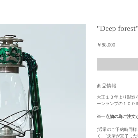
"Deep forest
価
￥88,000
格
商品情報
大正１３年より製造を続
ーンランプの１００
※一点物の為ご注文
(通常のご予約時同
く、”決済が完了した