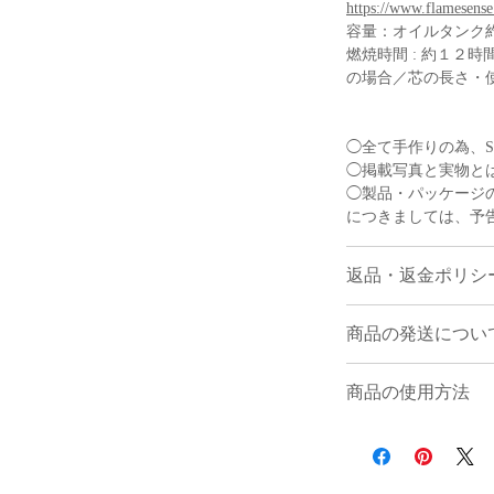
https://www.flame
容量：オイルタンク約2
燃焼時間 : 約１２
の場合／芯の長さ・
◯全て手作りの為、S
◯掲載写真と実物と
◯製品・パッケージ
につきましては、予
返品・返金ポリシ
お客様のご都合に
商品の発送につい
受け付けておりま
＜配送業社＞ ゆうパ
ご注文と異なる商
商品の使用方法
商品が届いた場合
＜送料＞
(返品・交換をご
商品やオイルに関す
東北/関東/信越/九州
き、ご事情をお聞
円
対応させて頂く方
北海道・沖縄 ２０