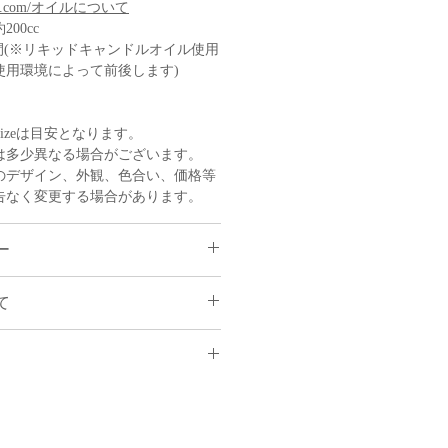
sense.com/オイルについて
00cc
時間(※リキッドキャンドルオイル使用
使用環境によって前後します)
izeは目安となります。
は多少異なる場合がございます。
のデザイン、外観、色合い、価格等
告なく変更する場合があります。
ー
よるご注文のキャンセル・返品は
て
せん。
ック(着日時指定可能)
品が届いた場合・不良商品・破損
のみ商品を交換させて頂きます。
希望の場合はメールにてご連絡を頂
るQ&Aや使用方法の動画はこちら
/北陸/東海/近畿/中国/四国 １１００
かせ下さい。弊社より折り返し、
法につきましてご連絡致します。)
００円