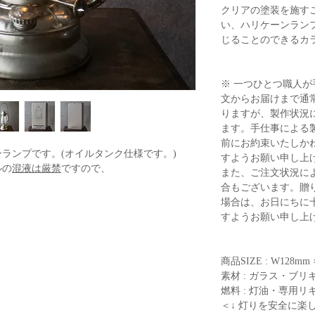
クリアの塗装を施す
い、ハリケーンラン
じることのできるカ
※ 一つひとつ職人
文からお届けまで通
りますが、製作状況
ます。手仕事による
前にお約束いたしか
ランプです。(オイルタンク仕様です。)
すようお願い申し上
ルの
混液は厳禁
ですので、
また、ご注文状況に
。
合もございます。贈
細が見やすい様、MUKU色を掲載しておりま
場合は、お日にちに
すようお願い申し上
商品SIZE : W128mm
素材 : ガラス・ブリキ 
燃料 : 灯油・専用
＜↓ 灯りを安全に楽