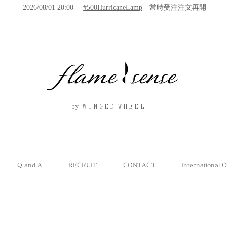
2026/08/01 20:00-
#500HurricaneLamp
常時受注注文再開
by W I N G E D W H E E L
Q and A
RECRUIT
CONTACT
International 