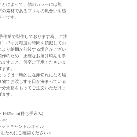
ことによって、他のカラーには無
プの素材であるブリキの風合いを感
ラーです。
が手作業で製作しております為、ご注
常1～3ヶ月程度お時間を頂戴してお
により納期が前後する場合がござい
製作のため、正確なお届け時期を事
ねますこと、何卒ご了承くださいま
げます。
よっては一時的に在庫切れになる場
り物でお渡しする日が決まっている
十分余裕をもってご注文いただけま
げます。
 × H425mm(持ち手込み)
etc
リキッドキャンドルオイル
しむためにご確認ください＞