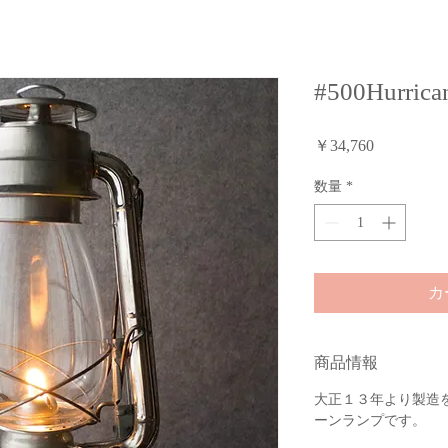
#500Hurric
価
￥34,760
格
数量
*
カ
商品情報
大正１３年より製造を続
ーンランプです。