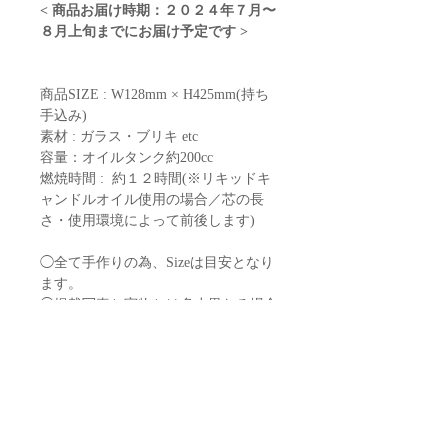
< 商品お届け時期：２０２４年７月〜
８月上旬までにお届け予定です >
商品SIZE : W128mm × H425mm(持ち
手込み)
素材 : ガラス・ブリキ etc
容量：オイルタンク約200cc
燃焼時間 : 約１２時間(※リキッドキ
ャンドルオイル使用の場合／芯の長
さ・使用環境によって前後します)
◯全て手作りの為、Sizeは目安となり
ます。
◯掲載写真と実物とは多少異なる場合
がございます。
◯製品・パッケージのデザイン、外
観、色合い、価格等につきましては、
予告なく変更する場合があります。
返品・返金ポリシー