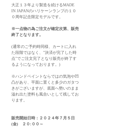
※4枚目はイメージ写真です。(カラー
大正１３年より製造を続けるMADE
は"snow mountain")です。
IN JAPANのハリケーンランプの１０
※7・8枚目の写真は刻印や本体詳細が
０周年記念限定モデルです。
見やすい様、MUKU色を掲載しており
ます。
※一点物の為ご注文が確定次第、販売
終了となります。
(通常のご予約時同様、カートに入れ
た段階ではなく、”決済が完了した時
点”でご注文完了となり販売が終了す
るようになっております。)
※ハンドペイントならではの気泡や凹
凸があり、平面に置くと多少のガタつ
きがございますが、底面へ勢いのまま
溢れ出た塗料も風合いとして残してお
ります。
販売開始日時：２０２４年７月５日
(金) ２０:００～