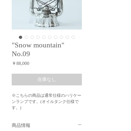
"Snow mountain"
No.09
価
￥88,000
格
在庫なし
※こちらの商品は通常仕様のハリケー
ンランプです。(オイルタンク仕様で
す。)
※灯油とリキッドキャンドルオイルの
混液は厳禁
ですので、
商品情報
どちらか一方でのみご使用下さい。