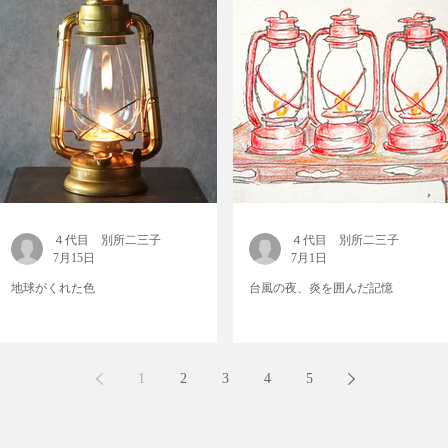
４代目 別所二三子
４代目 別所二三子
7月15日
7月1日
地球がくれた色
台風の夜、炎を囲んだ記憶
1
2
3
4
5