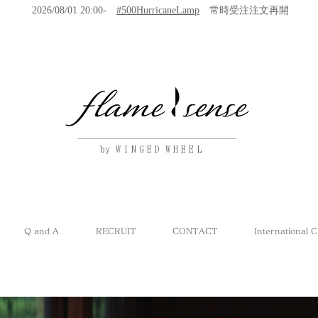
2026/08/01 20:00-
#500HurricaneLamp
常時受注注文再開
by W I N G E D W H E E L
Q and A
RECRUIT
CONTACT
International 