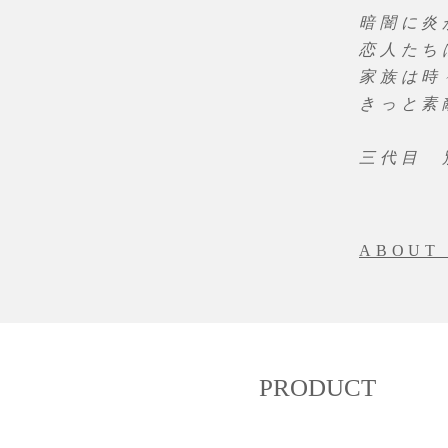
暗闇に炎
恋人たち
家族は時
きっと素
三代目 別所 
ABOUT
PRODUCT