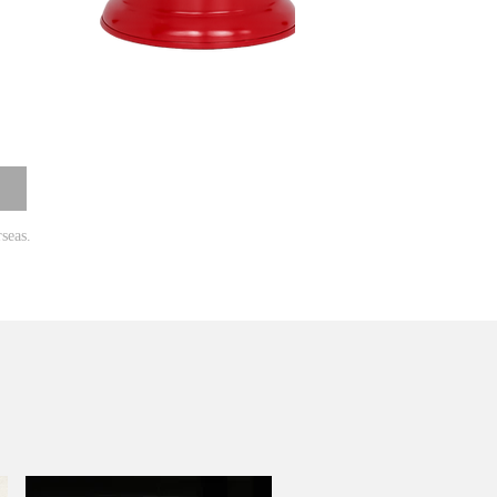
ら
rseas.