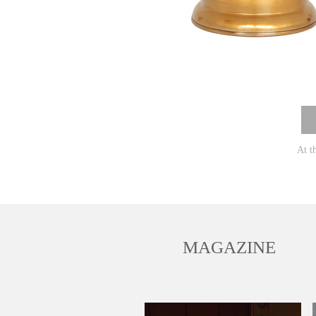
At th
MAGAZINE