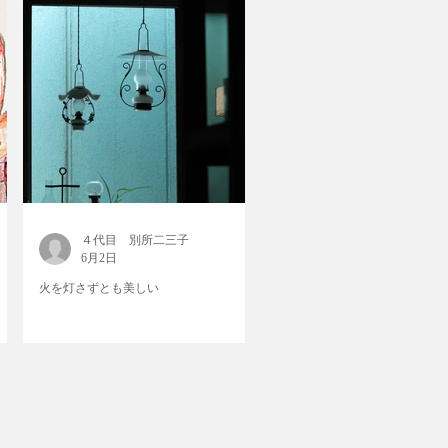
４代目 別所二三子
6月2日
火を灯さずとも美しい