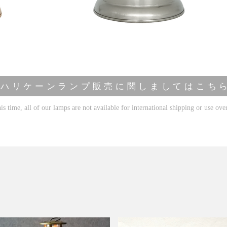
​ハ リ ケ ー ン ラ ン プ 販 売 に 関 し ま し て は こ ち 
is time, all of our lamps are not available for international shipping or use ove