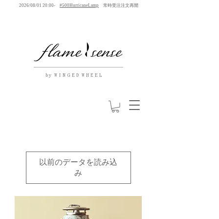
2026/08/01 20:00-
#500HurricaneLamp
常時受注注文再開
by W I N G E D W H E E L
以前のデータを読み込
み