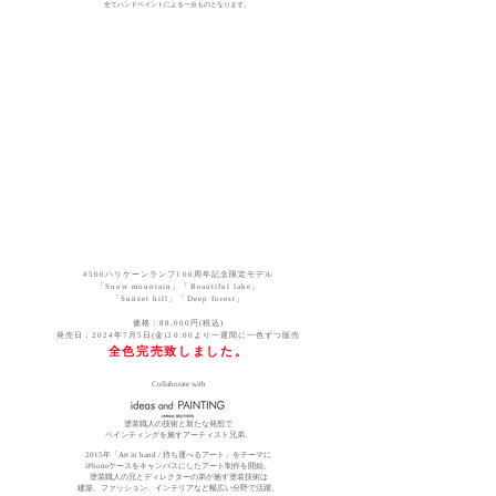
全てハンドペイントによる一点ものとなります。
#500ハリケーンランプ100周年記念限定モデル
「Snow mountain」「Beautiful lake」
「Sunset hill」「Deep forest」
価格：88,000円(税込)
​発売日：2024年7月5日(金)20:00より​一週間に一色ずつ販売
​全色完売致しました。
Collaborate with
塗装職人の技術と新たな発想で
ペインティングを施すアーティスト兄弟。
2015年「Art in hand / 持ち運べるアート」をテーマに
iPhoneケースをキャンバスにしたアート制作を開始。
塗装職人の兄とディレクターの弟が施す塗装技術は
建築、ファッション、インテリアなど幅広い分野で活躍。​