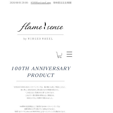
2026/08/01 20:00-
#500HurricaneLamp
常時受注注文再開
by W I N G E D W H E E L
100TH ANNIVERSARY
PRODUCT
WINGED WHEEL社のハリケーンランプは、嵐の風にも決して陰ることなく、
強く美しい炎を生み出し保ち続けるその性能の高さから、
“これ以上ない完成された形”とされており、
これまで一度の形状の変化もなく製造され、
日本だけでなく世界中で愛されました。
100周年の記念商品として販売する#500ハリケーンランプは、
創業当時から守り続けている形はそのままに、
”自然”をテーマにideas and PAINTINGによるペインティングが施されており、