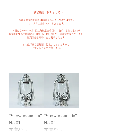
＜商品販売に関しまして＞​
※商品販売開始時間は20時からとなっておりますが、
システム上多少のズレがあります。
※販売は2024年7月5日以降毎週金曜日に一色ずつとなりますが、
販売開始する色は販売当日19:55〜19:59まで一旦表示がされなくなり、
販売開始と同時にまた表示されます。
その他詳細は
こちら
に記載しておりますので、
​ご注文前に必ずご覧下さい。
"Snow mountain"
"Snow mountain"
No.01
No.02
在庫なし
在庫なし